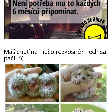
Máš chuť na niečo rozkošné? nech sa
páči! :))