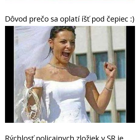
Dôvod prečo sa oplatí íšť pod čepiec :)
Rýchlosť policajnych zložiek v SR je