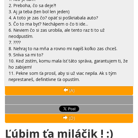
2. Preboha, čo sa deje?!
3. Aj ja teba (ten bol len jeden)
4. A toto je zas čo? opäť si poškriabala auto?
5. Čo to ma byť? Nechápem o čo ti ide...
6. Neviem čo si zas urobila, ale tento raz ti to už
neodpustím.
7. ????
8. Nehraj to na mňa a rovno mi napíš koľko zas chceš.
9. Sníva sa mi to?
10. Keď zistím, komu mala ísť táto správa, garantujem ti, že
ho zabijem!
11. Pekne som ťa prosil, aby si už viac nepila. Ak s tým
neprestaneš, definitívne ťa opustím.
(A)
(D)
Ľúbim ťa miláčik ! :)