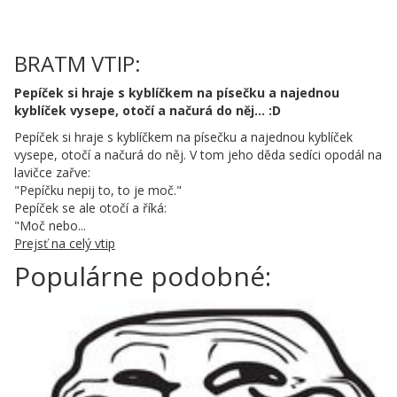
BRATM VTIP:
Pepíček si hraje s kyblíčkem na písečku a najednou
kyblíček vysepe, otočí a načurá do něj... :D
Pepíček si hraje s kyblíčkem na písečku a najednou kyblíček
vysepe, otočí a načurá do něj. V tom jeho děda sedíci opodál na
lavičce zařve:
"Pepíčku nepij to, to je moč."
Pepíček se ale otočí a říká:
"Moč nebo...
Prejsť na celý vtip
Populárne podobné: