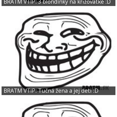
BRATM VTIP: 3 blondínky na križovatke :D
BRATM VTIP: Tučná žena a jej deti :D