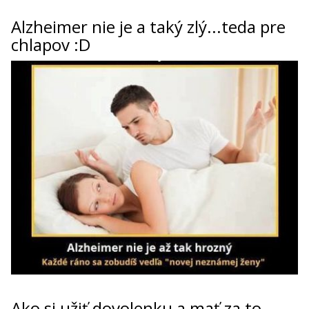
Alzheimer nie je a taký zlý...teda pre
chlapov :D
Ako si užiť dovolenku a mať za to