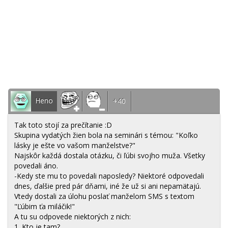
Heno
+40
Tak toto stojí za prečítanie :D
Skupina vydatých žien bola na seminári s témou: "Koľko
lásky je ešte vo vašom manželstve?"
Najskôr každá dostala otázku, či ľúbi svojho muža. Všetky
povedali áno.
-Kedy ste mu to povedali naposledy? Niektoré odpovedali
dnes, ďalšie pred pár dňami, iné že už si ani nepamätajú.
Vtedy dostali za úlohu poslať manželom SMS s textom
"Ľúbim ťa miláčik!"
A tu su odpovede niektorých z nich:
1. Kto je tam?