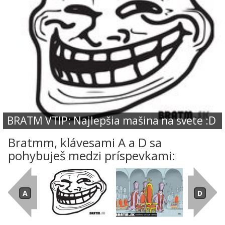
BRATM VTIP: Najlepšia mašina na svete :D
Bratmm, klávesami A a D sa
pohybuješ medzi príspevkami: