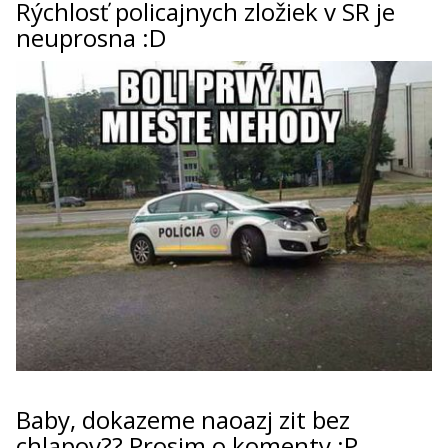
Rýchlosť policajnych zložiek v SR je
neuprosna :D
Baby, dokazeme naoazj zit bez
chlapov?? Prosim o komenty :P