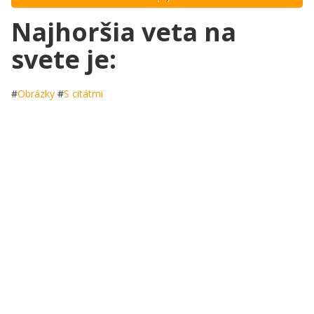
Najhoršia veta na
svete je:
#
Obrázky
#
S citátmi