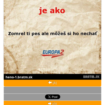
(A)
(D)