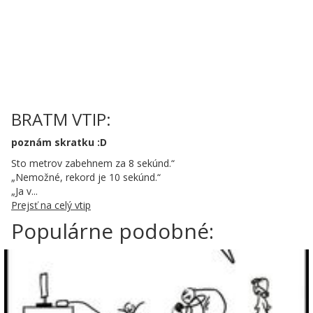
BRATM VTIP:
poznám skratku :D
Sto metrov zabehnem za 8 sekúnd.“
„Nemožné, rekord je 10 sekúnd.“
„Ja v...
Prejsť na celý vtip
Populárne podobné: