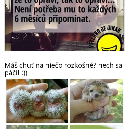
Máš chuť na niečo rozkošné? nech sa
páči! :))