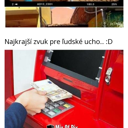
Najkrajší zvuk pre ľudské ucho.. :D