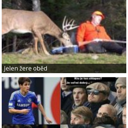
jelen žere oběd