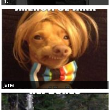
:D
jane