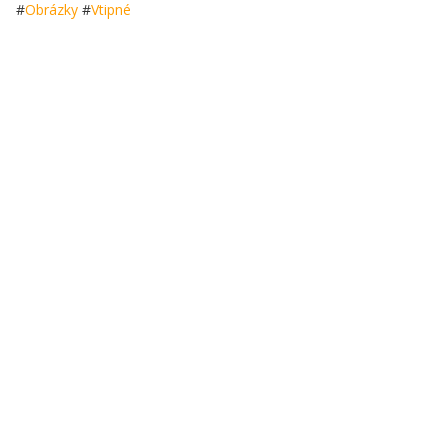
#
Obrázky
#
Vtipné