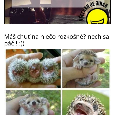
Máš chuť na niečo rozkošné? nech sa
páči! :))