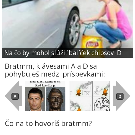
Na čo by mohol slúžiť balíček chipsov :D
Bratmm, klávesami A a D sa
pohybuješ medzi príspevkami:
Čo na to hovoríš bratmm?