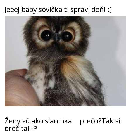
Jeeej baby sovička ti spraví deň! :)
ženy sú ako slaninka... prečo?Tak si
prečítaj :P