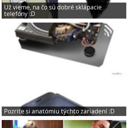
Už vieme, na čo sú dobré sklápacie
telefóny :D
Pozrite si anatómiu týchto zariadení :D