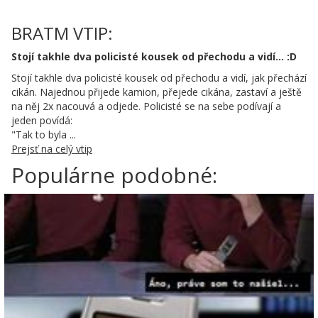
BRATM VTIP:
Stojí takhle dva policisté kousek od přechodu a vidí... :D
Stojí takhle dva policisté kousek od přechodu a vidí, jak přechází
cikán. Najednou přijede kamion, přejede cikána, zastaví a ještě
na něj 2x nacouvá a odjede. Policisté se na sebe podívají a
jeden povídá:
"Tak to byla ...
Prejsť na celý vtip
Populárne podobné: