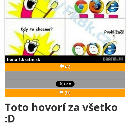
(A)
(D)
Toto hovorí za všetko
:D