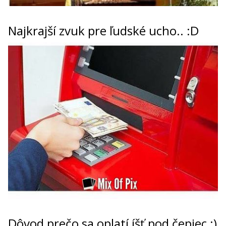
Najkrajší zvuk pre ľudské ucho.. :D
Dôvod prečo sa oplatí íšť pod čepiec :)