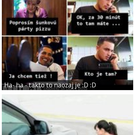
Ha- ha - takto to naozaj je :D :D