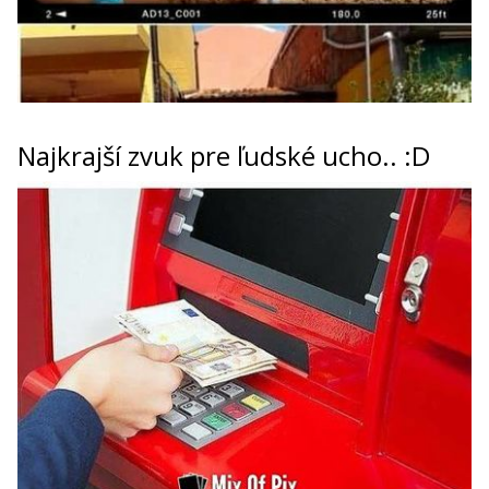
Najkrajší zvuk pre ľudské ucho.. :D