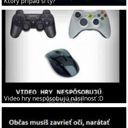
Ktorý prípad si ty?
Video hry nespôsobujú násilnosť :D