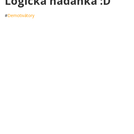
Logická hádanka :D
#
Demotivátory