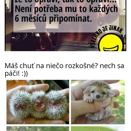
Máš chuť na niečo rozkošné? nech sa
páči! :))