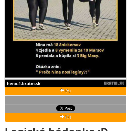
(A)
(D)