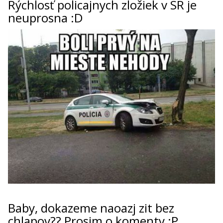
Rýchlosť policajnych zložiek v SR je
neuprosna :D
Baby, dokazeme naoazj zit bez
chlapov?? Prosim o komenty :P