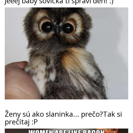
Jeeej baby sovička ti spraví deň! :)
ženy sú ako slaninka... prečo?Tak si
prečítaj :P