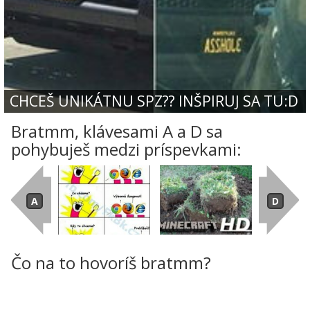
CHCEŠ UNIKÁTNU SPZ?? INŠPIRUJ SA TU:D
Bratmm, klávesami A a D sa
pohybuješ medzi príspevkami:
Čo na to hovoríš bratmm?