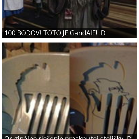
100 BODOV! TOTO JE GandAlF! :D
Originálne riešenie prasknutej stoličky :D