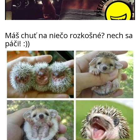
Máš chuť na niečo rozkošné? nech sa
páči! :))