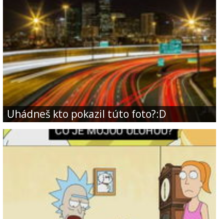
Uhádneš kto pokazil túto foto?:D