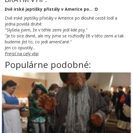
Dvě irské jeptišky přistály v Americe po... :D
Dvě irské jeptišky přistály v Americe po dlouhé cestě lodí a
jedna povídá druhé:
"Slyšela jsem, že v téhle zemi jedí lidé psy."
"Je to sice divné, ale my jsme se rozhodly žít v této zemi a tak
budeme jíst to, co jedí američané."
Jen co opustily...
Prejsť na celý vtip
Populárne podobné: