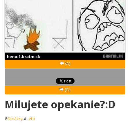
(A)
(D)
Milujete opekanie?:D
#
Obrázky
#
Leto