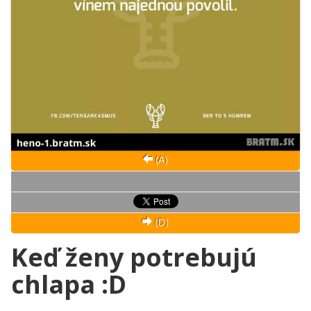
(A)
(D)
Keď ženy potrebujú
chlapa :D