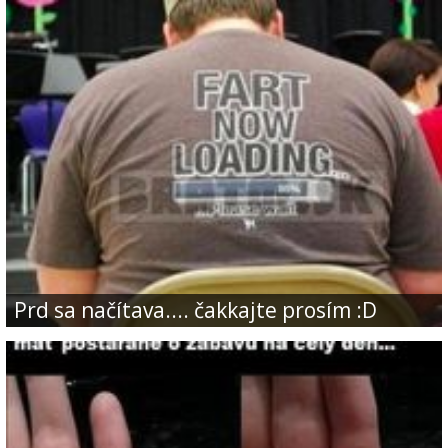
Prd sa načítava.... čakkajte prosím :D