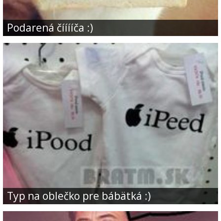
Podarená čííííča :)
Typ na oblečko pre bábätká :)