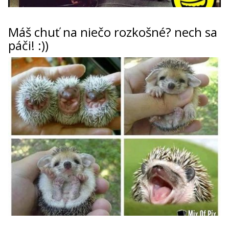
Máš chuť na niečo rozkošné? nech sa
páči! :))