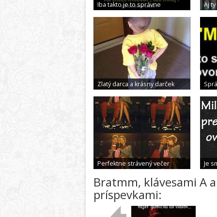
Iba takto je to správne
Aj 
Zlatý darca a krásny darček
Spr
Perfektne strávený večer
Je s
Bratmm, klávesami A a D sa pohybuješ medzi
príspevkami: