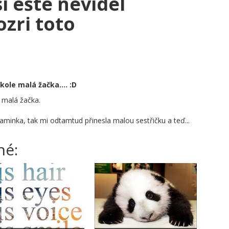
ozri toto
kole malá žačka.... :D
e malá žačka.
minka, tak mi odtamtud přinesla malou sestřičku a teď...
né: