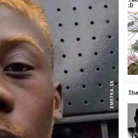
:D
Th