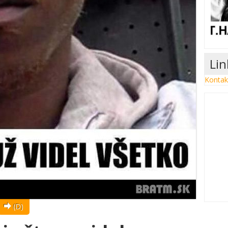
Li
Kontak
(D)