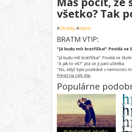
Máš pocit, že si ešte nevidel
všetko? Tak p
#
Obrázky
#
Vtipné
BRATM VTIP:
"Já budu mít bratříčka!" Povídá ve š
"Já budu mít bratříčka!" Povídá ve škol
"A jak to víš?" ptá se jí paní učitelka.
"No, když byla posledně v nemocnici ma
Prejsť na celý vtip
Populárne podob