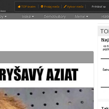
TOP bratm
Pridaj niečo
Vytvor niečo
Prihlásiť sa
 boss
ipy
Videá
Demotivátory
Meme
Hláš
T
Na
Tak toto je foto, ktoré ťa pobaví