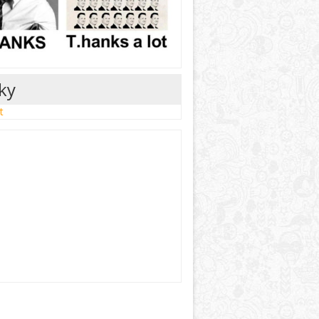
nky
t