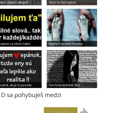
ty toto všetko miluješ?
Skús to dať najavo
ávajme sa všetci takto
Najlepší priateľ človeka
mutné, ak je to pravda
Ten krásny pocit, keď...