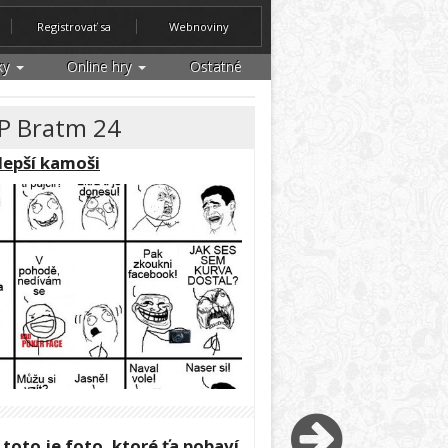
Registrovať sa
Webnoviny
ky
Online hry
Ostatné
OP Bratm 24
jlepší kamoši