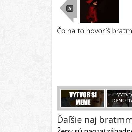
Čo na to hovoríš brat
Ďaľšie naj bratmm
Ženy sú naozaj záhadn