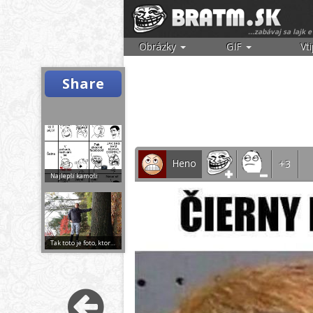
...zabávaj sa lajk e
Obrázky
GIF
Vt
Share
Heno
+3
Najlepší kamoši
Tak toto je foto, ktoré ťa pobaví :D