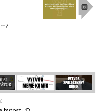
mm?
:
e bytosti :D