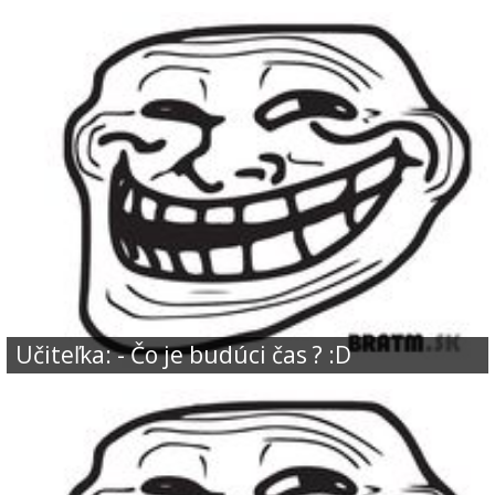
Učiteľka: - Čo je budúci čas ? :D