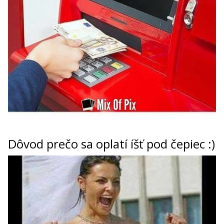
Dôvod prečo sa oplatí íšť pod čepiec :)