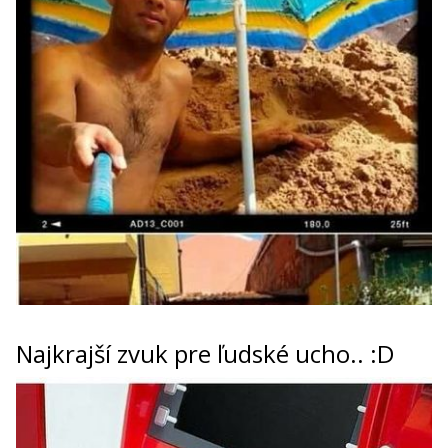
Najkrajší zvuk pre ľudské ucho.. :D