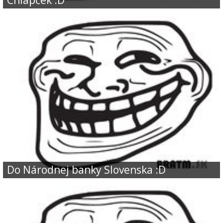
Chlapček :D
Do Národnej banky Slovenska :D