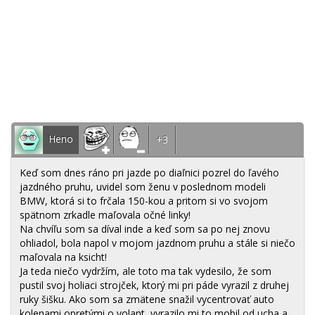
Heno
+3
Keď som dnes ráno pri jazde po diaľnici pozrel do ľavého
jazdného pruhu, uvidel som ženu v poslednom modeli
BMW, ktorá si to frčala 150-kou a pritom si vo svojom
spätnom zrkadle maľovala očné linky!
Na chvíľu som sa díval inde a keď som sa po nej znovu
ohliadol, bola napol v mojom jazdnom pruhu a stále si niečo
maľovala na ksicht!
Ja teda niečo vydržím, ale toto ma tak vydesilo, že som
pustil svoj holiaci strojček, ktorý mi pri páde vyrazil z druhej
ruky šišku. Ako som sa zmätene snažil vycentrovať auto
kolenami opretými o volant, vyrazilo mi to mobil od ucha a