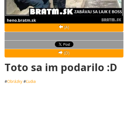
(A)
(D)
Toto sa im podarilo :D
#
Obrázky
#
Ľudia