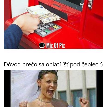
Dôvod prečo sa oplatí íšť pod čepiec :)