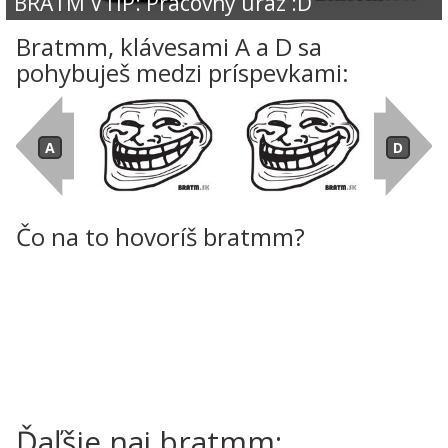
BRATM VTIP: Pracovný úraz :D
Bratmm, klávesami A a D sa
pohybuješ medzi príspevkami:
Čo na to hovoríš bratmm?
Ďaľšie naj bratmm: