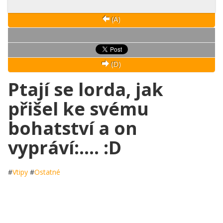
(A)
(D)
Ptají se lorda, jak
přišel ke svému
bohatství a on
vypráví:.... :D
#
Vtipy
#
Ostatné