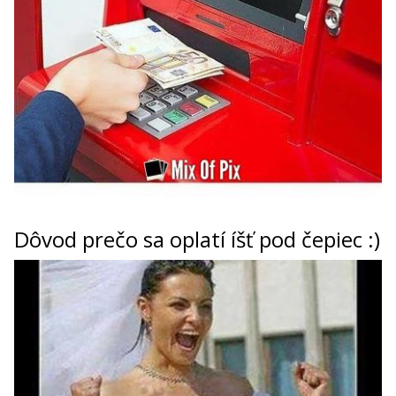
Dôvod prečo sa oplatí íšť pod čepiec :)