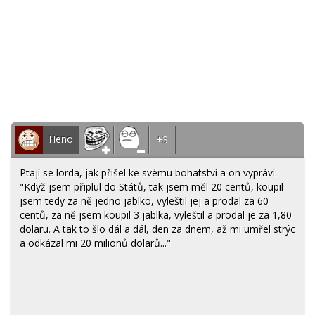
Heno
+3
Ptají se lorda, jak přišel ke svému bohatství a on vypráví:
"Když jsem připlul do Států, tak jsem měl 20 centů, koupil
jsem tedy za ně jedno jablko, vyleštil jej a prodal za 60
centů, za ně jsem koupil 3 jablka, vyleštil a prodal je za 1,80
dolaru. A tak to šlo dál a dál, den za dnem, až mi umřel strýc
a odkázal mi 20 milionů dolarů..."