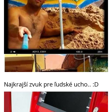
Najkrajší zvuk pre ľudské ucho.. :D