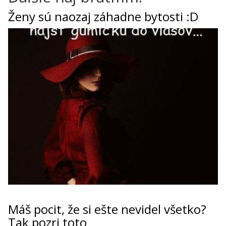
Ženy sú naozaj záhadne bytosti :D
Máš pocit, že si ešte nevidel všetko?
Tak pozri toto