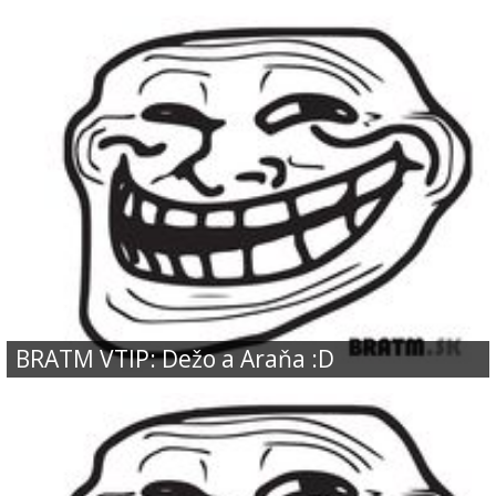
BRATM VTIP: Dežo a Araňa :D