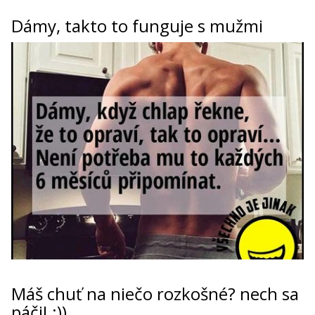
Dámy, takto to funguje s mužmi
Máš chuť na niečo rozkošné? nech sa
páči! :))