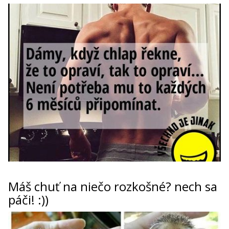
Máš chuť na niečo rozkošné? nech sa
páči! :))