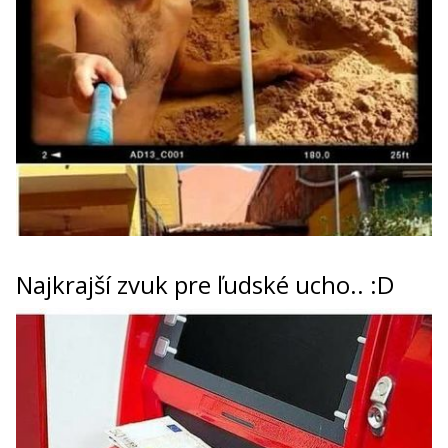
Najkrajší zvuk pre ľudské ucho.. :D