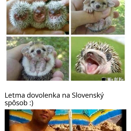
Letma dovolenka na Slovenský
spôsob :)