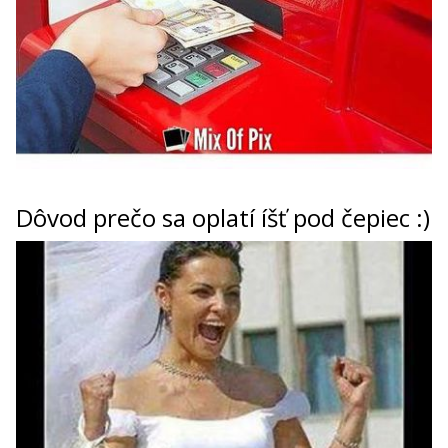
Dôvod prečo sa oplatí íšť pod čepiec :)