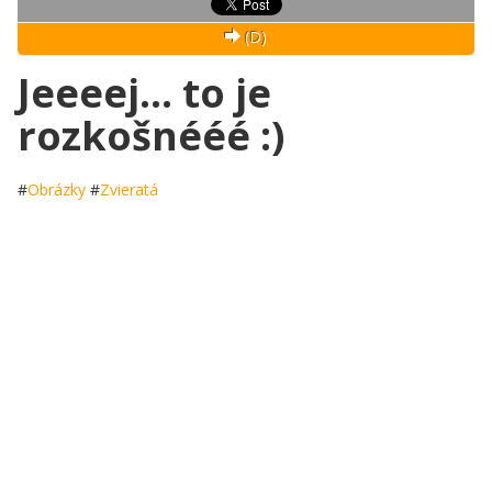
(D)
Jeeeej... to je
rozkošnééé :)
#
Obrázky
#
Zvieratá