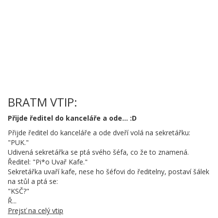
BRATM VTIP:
Přijde ředitel do kanceláře a ode... :D
Přijde ředitel do kanceláře a ode dveří volá na sekretářku:
"PUK."
Udivená sekretářka se ptá svého šéfa, co že to znamená.
Ředitel: "Pi*o Uvař Kafe."
Sekretářka uvaří kafe, nese ho šéfovi do ředitelny, postaví šálek
na stůl a ptá se:
"KSČ?"
Ř...
Prejsť na celý vtip