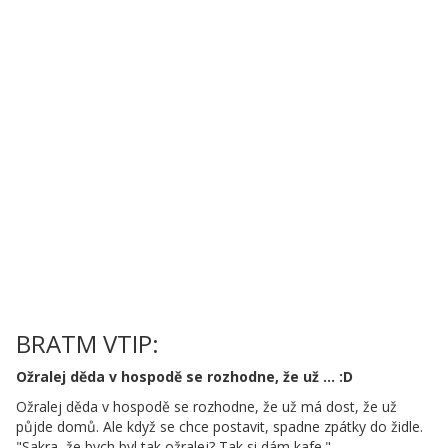
BRATM VTIP:
Ožralej děda v hospodě se rozhodne, že už ... :D
Ožralej děda v hospodě se rozhodne, že už má dost, že už
půjde domů. Ale když se chce postavit, spadne zpátky do židle.
"Sakra, že bych byl tak ožralej? Tak si dám kafe."