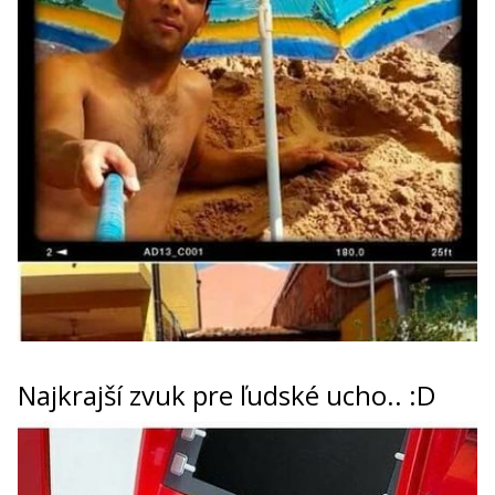
Najkrajší zvuk pre ľudské ucho.. :D