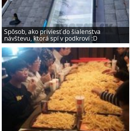
Spôsob, ako priviesť do šialenstva
návštevu, ktorá spí v podkroví :D