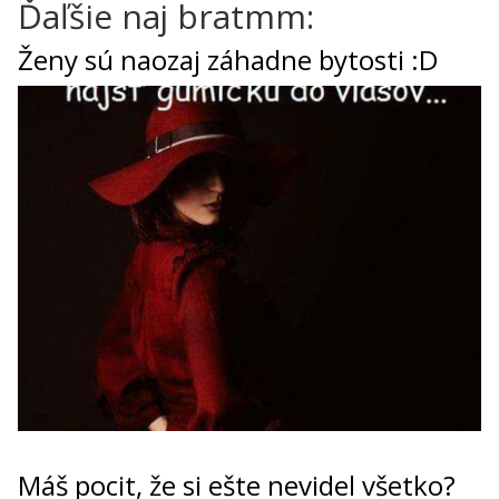
Ďaľšie naj bratmm:
Ženy sú naozaj záhadne bytosti :D
Máš pocit, že si ešte nevidel všetko?