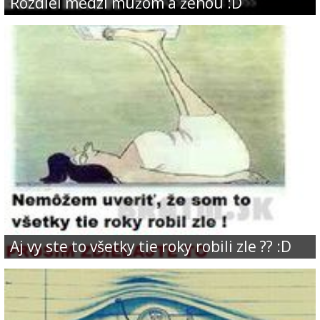
Rozdiel medzi mužom a ženou :D
Aj vy ste to všetky tie roky robili zle ?? :D