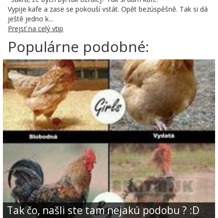
Vypije kafe a zase se pokouší vstát. Opět bezúspěšně. Tak si dá
ještě jedno k...
Prejsť na celý vtip
Populárne podobné:
Tak čo, našli ste tam nejakú podobu ? :D