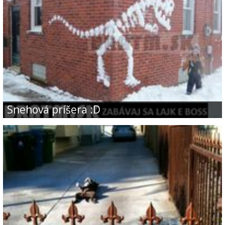
Snehová príšera :D