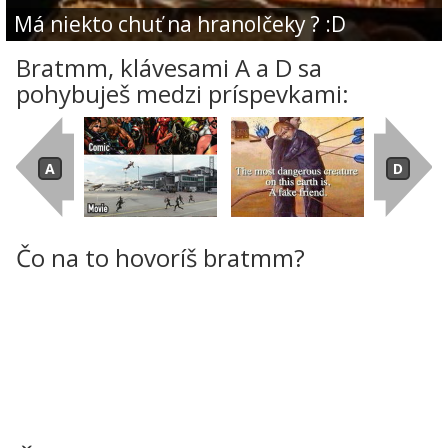
Má niekto chuť na hranolčeky ? :D
Bratmm, klávesami A a D sa
pohybuješ medzi príspevkami:
Čo na to hovoríš bratmm?