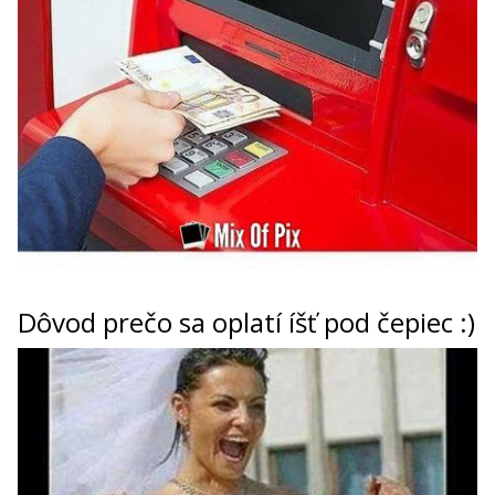
Dôvod prečo sa oplatí íšť pod čepiec :)