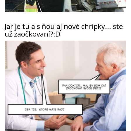
Jar je tu a s ňou aj nové chrípky... ste
už zaočkovaní?:D