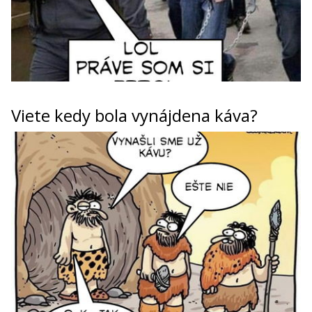
Viete kedy bola vynájdena káva?