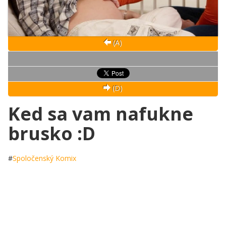
(A)
(D)
Ked sa vam nafukne
brusko :D
#
Spoločenský Komix