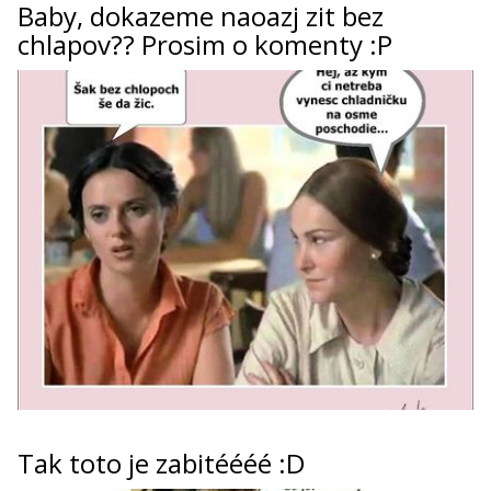
Baby, dokazeme naoazj zit bez
chlapov?? Prosim o komenty :P
Tak toto je zabitéééé :D