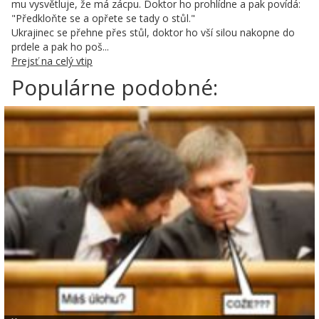
mu vysvětluje, že má zácpu. Doktor ho prohlídne a pak povídá:
"Předkloňte se a opřete se tady o stůl."
Ukrajinec se přehne přes stůl, doktor ho vší silou nakopne do
prdele a pak ho poš...
Prejsť na celý vtip
Populárne podobné: