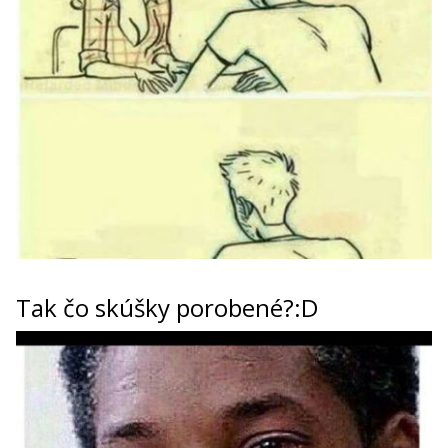
Tak čo skúšky porobené?:D